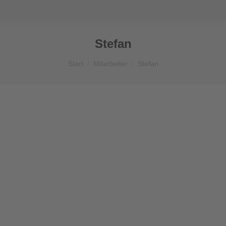
Stefan
Sie befinden sich hier:
Start
Mitarbeiter
Stefan